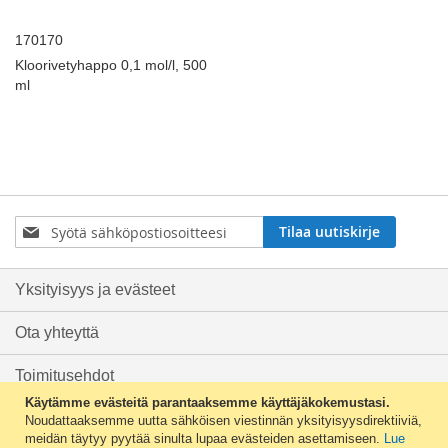
170170
Kloorivetyhappo 0,1 mol/l, 500
ml
Tilaa
Tilaa uutiskirje
uutiskirjeemme:
Yksityisyys ja evästeet
Ota yhteyttä
Toimitusehdot
Käytämme evästeitä parantaaksemme käyttäjäkokemustasi.
Tilaushistoria
Noudattaaksemme uutta sähköisen viestinnän yksityisyysdirektiiviä,
meidän täytyy pyytää sinulta lupaa evästeiden asettamiseen.
Lue