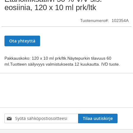
to
eosiinia, 120 x 10 ml prk/ltk
the
beginning
Tuotenumero
102354A
of
the
images
gallery
Ota yhteyttä
Pakkauskoko: 120 x 10 ml prk/ltk.Näytepurkin tilavuus 60
ml.Tuotteen säilyvyys valmistuksesta 12 kuukautta. IVD tuote.
Tilaa
Tilaa uutiskirje
uutiskirjeemme: