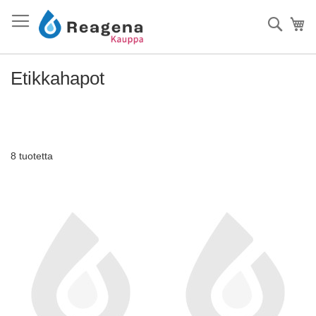
Skip
to
Haku
Os
Content
Etikkahapot
8
tuotetta