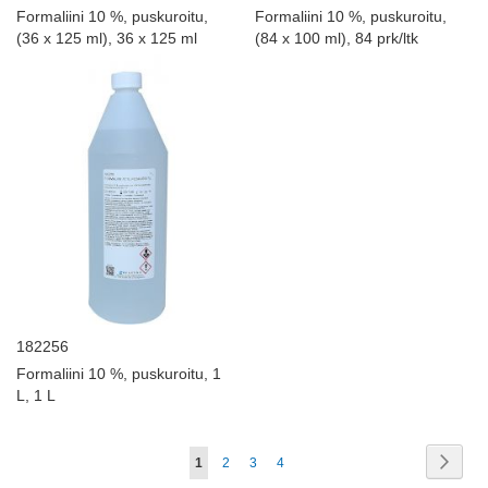
Formaliini 10 %, puskuroitu,
Formaliini 10 %, puskuroitu,
(36 x 125 ml), 36 x 125 ml
(84 x 100 ml), 84 prk/ltk
182256
Formaliini 10 %, puskuroitu, 1
L, 1 L
Sivu
Sivu
Seur
You're
Sivu
Sivu
Sivu
1
2
3
4