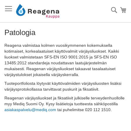
Skip
to
Haku
Os
Content
Patologia
Reagena valmistaa kolmen vuosikymmenen kokemuksella
kotimaiset, korkealaatuiset käyttövalmiit värjäysliuokset. Kaikki
liuokset valmistetaan SFS-EN ISO 9001:2015 ja SFS-EN ISO
13485:2012 standardeja noudattavan laatujärjestelmän
mukaisesti. Reagenan värjäysliuokset takaavat tasalaatuiset
värjäystulokset jokaisella värjäyskerralla.
Tuoteportfoliosta löytyvät käyttövalmiiden värjäysliuosten lisäksi
värjäysprotokollassa tarvittavat puskurit ja fiksatiivit.
Reagenan värjäysliuokset ja fiksatiivit julkiselle terveydenhuollolle
myy Mediq Suomi Oy. Kysy lisätietoja tuotteesta sähköpostilla
asiakaspalvelu@mediq.com
tai puhelimitse 020 112 1510.