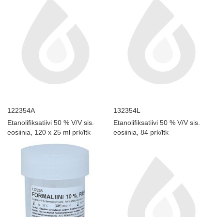
122354A
132354L
Etanolifiksatiivi 50 % V/V sis.
Etanolifiksatiivi 50 % V/V sis.
eosiinia, 120 x 25 ml prk/ltk
eosiinia, 84 prk/ltk