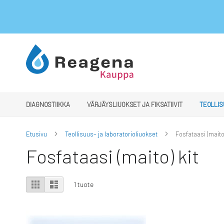
Skip
to
Content
DIAGNOSTIIKKA
VÄRJÄYSLIUOKSET JA FIKSATIIVIT
TEOLLIS
Etusivu
Teollisuus– ja laboratorioliuokset
Fosfataasi (maito)
Fosfataasi (maito) kit
View
Ruudukko
Luettelo
1
tuote
as