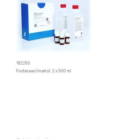
182250
Fosfataasi (maito), 2 x 500 ml
Ota
yhteyttä