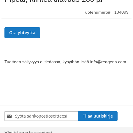
to
the
Tuotenumero
104099
beginning
of
the
Ota yhteyttä
images
gallery
Tuotteen säilyvyys ei tiedossa, kysythän lisää info@reagena.com
Tilaa
Tilaa uutiskirje
uutiskirjeemme: