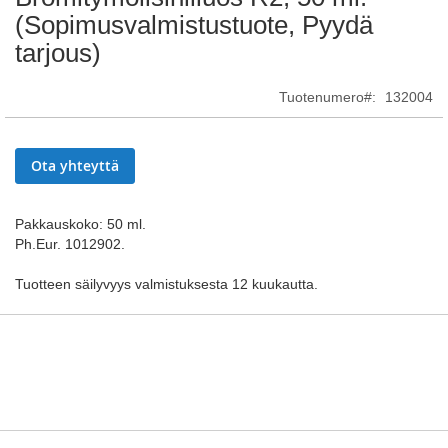
to
(Sopimusvalmistustuote, Pyydä
the
tarjous)
beginning
of
the
Tuotenumero
132004
images
gallery
Ota yhteyttä
Pakkauskoko: 50 ml.
Ph.Eur. 1012902.
Tuotteen säilyvyys valmistuksesta 12 kuukautta.