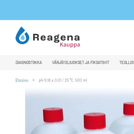
Skip
to
Content
DIAGNOSTIIKKA
VÄRJÄYSLIUOKSET JA FIKSATIIVIT
TEOLLIS
Etusivu
pH 9,18 ± 0,01 / 25 °C, 500 ml
Skip
to
the
end
of
the
images
gallery