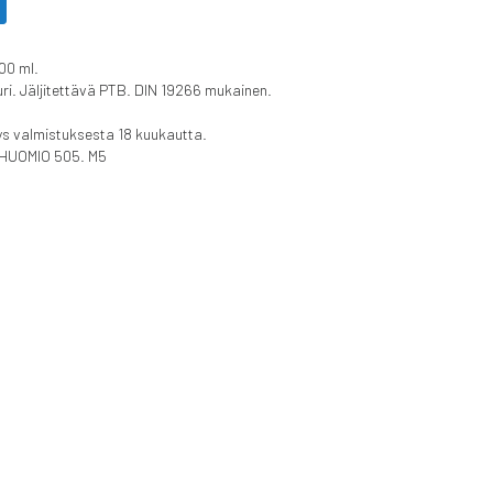
00 ml.
ri. Jäljitettävä PTB. DIN 19266 mukainen.
ys valmistuksesta 18 kuukautta.
 HUOMIO 505. M5