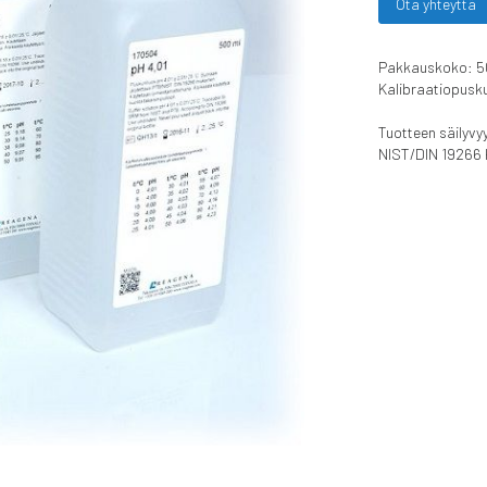
Ota yhteyttä
Pakkauskoko: 5
Kalibraatiopusku
Tuotteen säilyvy
NIST/DIN 19266