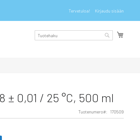
Tervetuloa!
Kirjaudu sisään
Ostoskor
Haku
Haku
8 ± 0,01 / 25 °C, 500 ml
Tuotenumero
170509