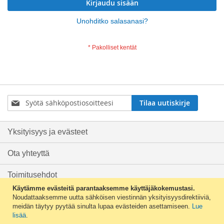
Kirjaudu sisään
Unohditko salasanasi?
Tilaa
Tilaa uutiskirje
uutiskirjeemme:
Yksityisyys ja evästeet
Ota yhteyttä
Toimitusehdot
Käytämme evästeitä parantaaksemme käyttäjäkokemustasi.
Tilaushistoria
Noudattaaksemme uutta sähköisen viestinnän yksityisyysdirektiiviä,
meidän täytyy pyytää sinulta lupaa evästeiden asettamiseen.
Lue
lisää
.
Rekisteriseloste