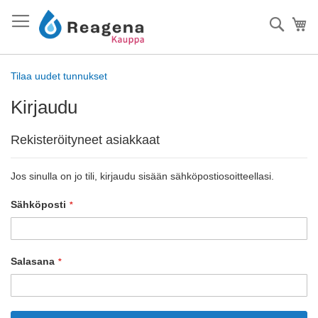
Skip
to
Haku
Os
Content
Tilaa uudet tunnukset
Kirjaudu
Rekisteröityneet asiakkaat
Jos sinulla on jo tili, kirjaudu sisään sähköpostiosoitteellasi.
Sähköposti
Salasana